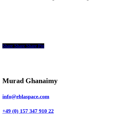
Share
Share
Share
Share
Pin
Murad Ghanaimy
info@eblaspace.com
+49 (0) 157 347 910 22