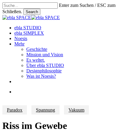
Skip
Enter zum Suchen / ESC zum
to
Schließen.
Search
main
Close
content
Search
search
Menu
ebla STUDIO
ebla SIMPLEX
Noesis
Mehr
Geschichte
Mission und Vision
Es weltet.
Über ebla STUDIO
Designphilosophie
Was ist Noesis?
linkedin
phone
email
search
Paradox
Spannung
Vakuum
Riss im Gewebe