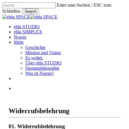
Skip
Enter zum Suchen / ESC zum
to
Schließen.
Search
main
Close
content
Search
search
Menu
ebla STUDIO
ebla SIMPLEX
Noesis
Mehr
Geschichte
Mission und Vision
Es weltet.
Über ebla STUDIO
Designphilosophie
Was ist Noesis?
linkedin
phone
email
search
Widerrufsbelehrung
01. Widerrufsbelehrung